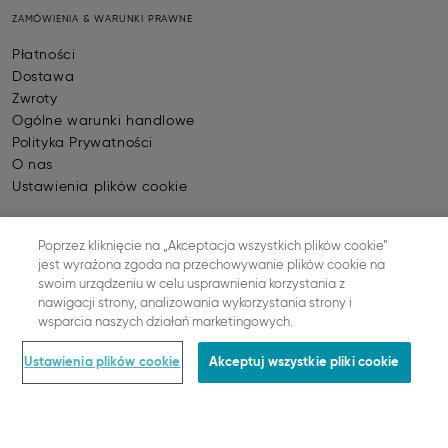
ZAMÓWIENIA & WARUNKI PRAWNE
Płatności
Dostawa
Zwroty
Ogólne warunki handlowe
Polityka Prywatności
O nas
Ustawienia plików cookie
Poprzez kliknięcie na „Akceptacja wszystkich plików cookie”
PŁATNOŚĆ
jest wyrażona zgoda na przechowywanie plików cookie na
swoim urządzeniu w celu usprawnienia korzystania z
nawigacji strony, analizowania wykorzystania strony i
wsparcia naszych działań marketingowych.
WYSYŁKA
Ustawienia plików cookie
Akceptuj wszystkie pliki cookie
© SLOGGI
2026
ALL RIGHTS RESERVED