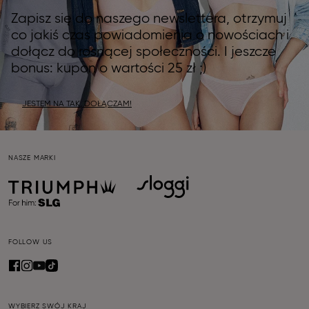
Zapisz się do naszego newslettera, otrzymuj
co jakiś czas powiadomienia o nowościach i
dołącz do rosnącej społeczności. I jeszcze
bonus: kupon o wartości 25 zł ;)
JESTEM NA TAK, DOŁĄCZAM!
NASZE MARKI
FOLLOW US
WYBIERZ SWÓJ KRAJ