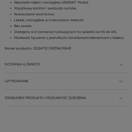
Niezwykle miękki i rozciągliwy LENZING™ Modal
Wyjątkowy komfort i swoboda ruchów
Nowoczesne wzornictwo
Lekkie, rozciągliwe w 4 kierunkach miseczki
Bez szwów
Dostępny w 2 rozmiarach pasujących na sylwetki od XS do XXL
Możliwość łączenia z jednolitymi i koronkowymi elementami z kolekcji
Numer produktu: 10224710
(7613114076149)
DOSTAWA & ZWROTY
UŻYTKOWANIE
STANDARDY PRODUKTU I MOŻLIWOŚĆ ŚLEDZENIA