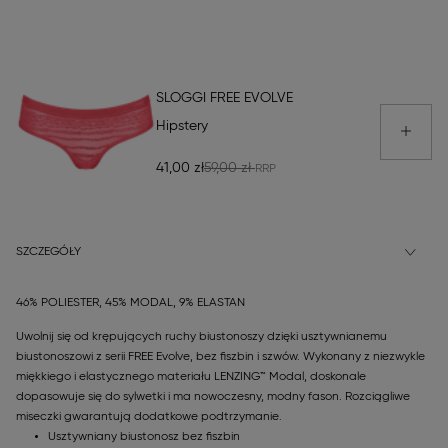
SLOGGI FREE EVOLVE
Hipstery
41,00 zł
59,00 zł
SZCZEGÓŁY
46% POLIESTER, 45% MODAL, 9% ELASTAN
Uwolnij się od krępujących ruchy biustonoszy dzięki usztywnianemu
biustonoszowi z serii FREE Evolve, bez fiszbin i szwów. Wykonany z niezwykle
miękkiego i elastycznego materiału LENZING™ Modal, doskonale
dopasowuje się do sylwetki i ma nowoczesny, modny fason. Rozciągliwe
miseczki gwarantują dodatkowe podtrzymanie.
Usztywniany biustonosz bez fiszbin