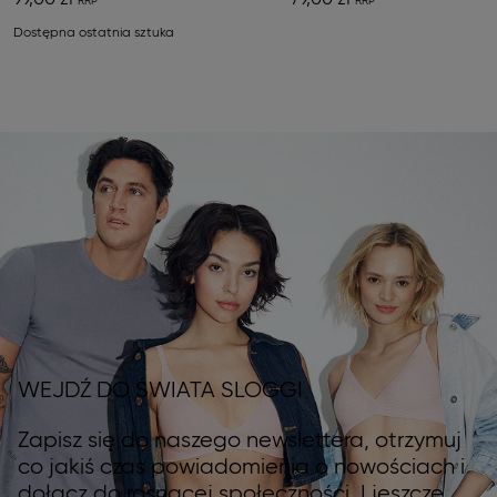
99,00 zł
79,00 zł
Dostępna ostatnia sztuka
WEJDŹ DO ŚWIATA SLOGGI
Zapisz się do naszego newslettera, otrzymuj
co jakiś czas powiadomienia o nowościach i
dołącz do rosnącej społeczności. I jeszcze