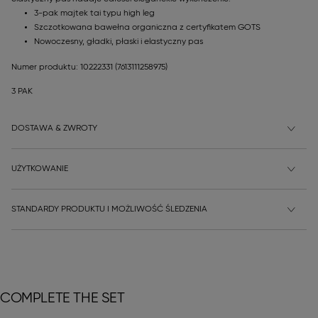
3-pak majtek tai typu high leg
Szczotkowana bawełna organiczna z certyfikatem GOTS
Nowoczesny, gładki, płaski i elastyczny pas
Numer produktu: 10222331
(7613111258975)
3 PAK
DOSTAWA & ZWROTY
UŻYTKOWANIE
STANDARDY PRODUKTU I MOŻLIWOŚĆ ŚLEDZENIA
COMPLETE THE SET