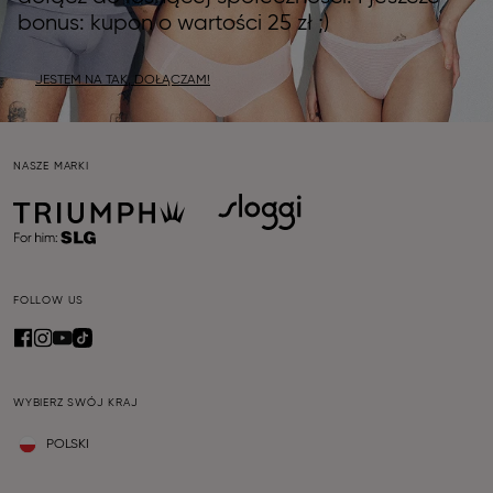
bonus: kupon o wartości 25 zł ;)
JESTEM NA TAK, DOŁĄCZAM!
NASZE MARKI
FOLLOW US
WYBIERZ SWÓJ KRAJ
POLSKI