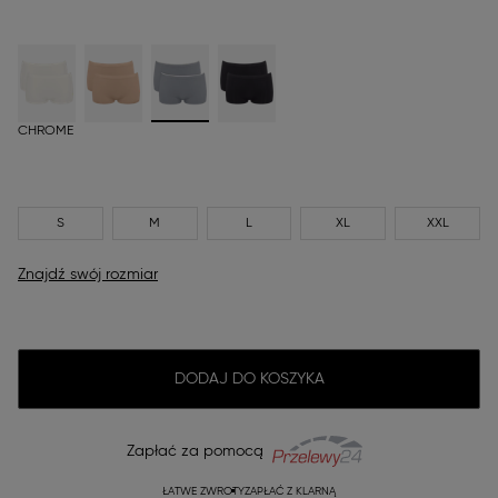
CHROME
S
M
L
XL
XXL
Znajdź swój rozmiar
DODAJ DO KOSZYKA
Zapłać za pomocą
ŁATWE ZWROTY
ZAPŁAĆ Z KLARNĄ