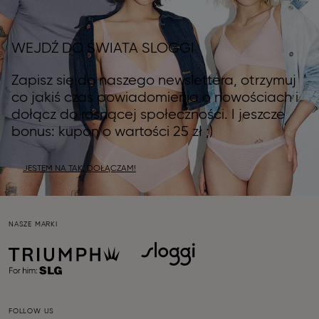
WEJDŹ DO ŚWIATA SLOGGI
Zapisz się do naszego newslettera, otrzymuj
co jakiś czas powiadomienia o nowościach i
dołącz do rosnącej społeczności. I jeszcze
bonus: kupon o wartości 25 zł ;)
JESTEM NA TAK, DOŁĄCZAM!
NASZE MARKI
FOLLOW US