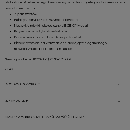
otula skórę. Płaskie brzegi i bezszwowy wzór tworzą elegancki, niewidoczny
pod ubraniem efekt.
2-pak szortów
Pełniejsze krycie z dłuższymi nogawkami
Niezwykle miękki i ekologiczny LENZING™ Modal
Przyjemne w dotyku i komfortowe
Bezszwowy krój dla dodatkowego komfortu
Płaskie obszycie na krawędziach dodające eleganckiego,
niewidocznego pod ubraniem efektu
Numer produktu: 10224853
(7613114135303)
2 PAK
DOSTAWA & ZWROTY
UŻYTKOWANIE
STANDARDY PRODUKTU I MOŻLIWOŚĆ ŚLEDZENIA