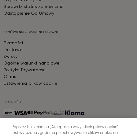
Together we grow
Sprawdź status zamówienia
Odstąpienie Od Umowy
ZAMÓWIENIA & WARUNKI PRAWNE
Płatności
Dostawa
Zwroty
Ogólne warunki handlowe
Polityka Prywatności
O nas
Ustawienia plików cookie
PŁATNOŚĆ
Poprzez kliknięcie na „Akceptacja wszystkich plików cookie”
jest wyrażona zgoda na przechowywanie plików cookie na
WYSYŁKA