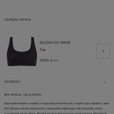
UZUPEŁNIJ ZESTAW
SLOGGI GO SENSE
Top
119,00 zł
SZCZEGÓŁY
88% MODAL, 12% ELASTAN
Zaprojektowane z myślą o najwyższym komforcie, majtki typu hipster z serii
GO Sense zostały wykonane z niezwykle miękkiego mikromodalu, który
przyjemnie otula skórę. Płaskie brzegi i bezszwowy wzór tworzą elegancki,