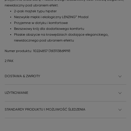
niewidoczny pod ubraniem efekt.
2-pak majtek typu hipster
Niezwykle miękki i ekologiczny LENZING™ Modal
Przyjemne w dotyku i komfortowe
Bezszwowy krój dla dodatkowego komfortu
Płaskie obszycie na krawędziach dodające eleganckiego,
niewidocznego pod ubraniem efektu
Numer produktu: 10224857
(7613113869919)
2 PAK
DOSTAWA & ZWROTY
UŻYTKOWANIE
STANDARDY PRODUKTU I MOŻLIWOŚĆ ŚLEDZENIA