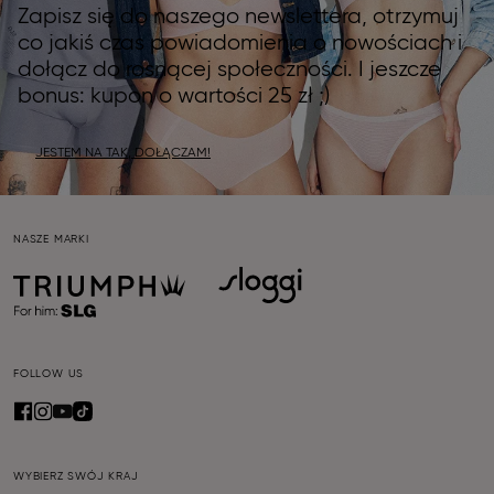
Zapisz się do naszego newslettera, otrzymuj
co jakiś czas powiadomienia o nowościach i
dołącz do rosnącej społeczności. I jeszcze
bonus: kupon o wartości 25 zł ;)
JESTEM NA TAK, DOŁĄCZAM!
NASZE MARKI
FOLLOW US
WYBIERZ SWÓJ KRAJ