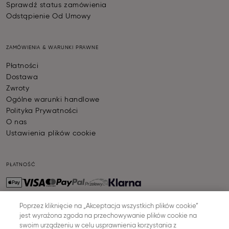
Sprawdź status zamówienia
Odstąpienie Od Umowy
ZAMÓWIENIA & WARUNKI PRAWNE
Płatności
Dostawa
Zwroty
Ogólne warunki handlowe
Polityka Prywatności
O nas
Ustawienia plików cookie
PŁATNOŚĆ
Poprzez kliknięcie na „Akceptacja wszystkich plików cookie”
jest wyrażona zgoda na przechowywanie plików cookie na
WYSYŁKA
swoim urządzeniu w celu usprawnienia korzystania z