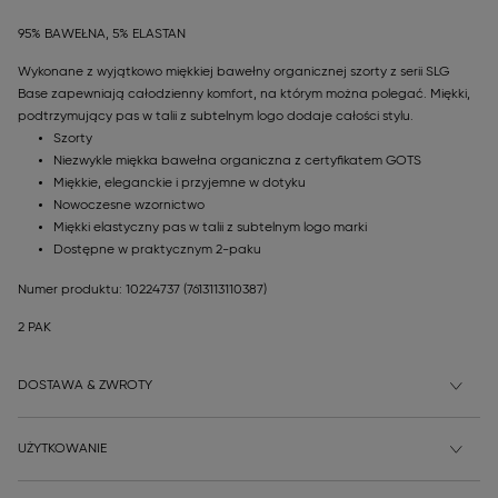
95% BAWEŁNA, 5% ELASTAN
Wykonane z wyjątkowo miękkiej bawełny organicznej szorty z serii SLG
Base zapewniają całodzienny komfort, na którym można polegać. Miękki,
podtrzymujący pas w talii z subtelnym logo dodaje całości stylu.
Szorty
Niezwykle miękka bawełna organiczna z certyfikatem GOTS
Miękkie, eleganckie i przyjemne w dotyku
Nowoczesne wzornictwo
Miękki elastyczny pas w talii z subtelnym logo marki
Dostępne w praktycznym 2-paku
Numer produktu: 10224737
(7613113110387)
2 PAK
DOSTAWA & ZWROTY
UŻYTKOWANIE