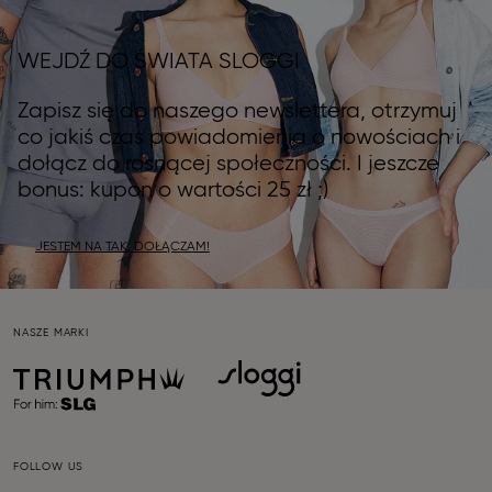
WEJDŹ DO ŚWIATA SLOGGI
Zapisz się do naszego newslettera, otrzymuj
co jakiś czas powiadomienia o nowościach i
dołącz do rosnącej społeczności. I jeszcze
bonus: kupon o wartości 25 zł ;)
JESTEM NA TAK, DOŁĄCZAM!
NASZE MARKI
FOLLOW US