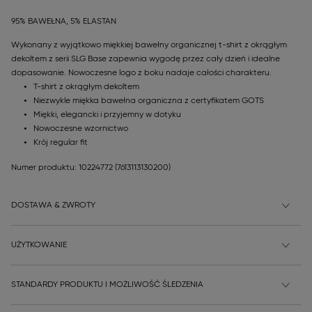
95% BAWEŁNA, 5% ELASTAN
Wykonany z wyjątkowo miękkiej bawełny organicznej t-shirt z okrągłym
dekoltem z serii SLG Base zapewnia wygodę przez cały dzień i idealne
dopasowanie. Nowoczesne logo z boku nadaje całości charakteru.
T-shirt z okrągłym dekoltem
Niezwykle miękka bawełna organiczna z certyfikatem GOTS
Miękki, elegancki i przyjemny w dotyku
Nowoczesne wzornictwo
Krój regular fit
Numer produktu: 10224772
(7613113130200)
DOSTAWA & ZWROTY
UŻYTKOWANIE
STANDARDY PRODUKTU I MOŻLIWOŚĆ ŚLEDZENIA