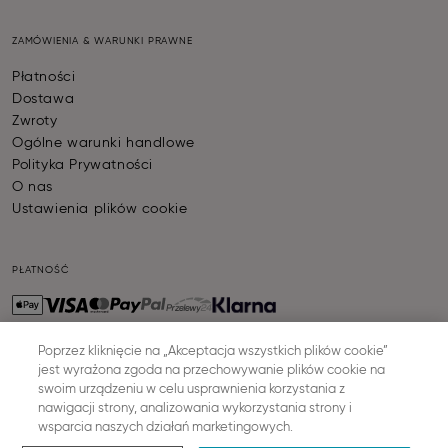
ZAMÓWIENIA & WARUNKI PRAWNE
Płatności
Dostawa
Zwroty
Ogólne warunki handlowe
Polityka Prywatności
O nas
Ustawienia plików cookie
PŁATNOŚĆ
Poprzez kliknięcie na „Akceptacja wszystkich plików cookie”
jest wyrażona zgoda na przechowywanie plików cookie na
WYSYŁKA
swoim urządzeniu w celu usprawnienia korzystania z
nawigacji strony, analizowania wykorzystania strony i
wsparcia naszych działań marketingowych.