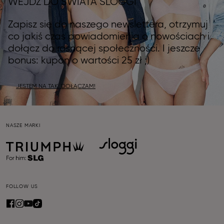
WEJDŹ DO ŚWIATA SLOGGI
Zapisz się do naszego newslettera, otrzymuj
co jakiś czas powiadomienia o nowościach i
dołącz do rosnącej społeczności. I jeszcze
bonus: kupon o wartości 25 zł ;)
JESTEM NA TAK, DOŁĄCZAM!
NASZE MARKI
FOLLOW US