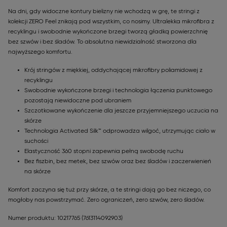
Na dni, gdy widoczne kontury bielizny nie wchodzą w grę, te stringi z
kolekcji ZERO Feel znikają pod wszystkim, co nosimy. Ultralekka mikrofibra z
recyklingu i swobodnie wykończone brzegi tworzą gładką powierzchnię
bez szwów i bez śladów. To absolutna niewidzialność stworzona dla
najwyższego komfortu.
Krój stringów z miękkiej, oddychającej mikrofibry poliamidowej z
recyklingu
Swobodnie wykończone brzegi i technologia łączenia punktowego
pozostają niewidoczne pod ubraniem
Szczotkowane wykończenie dla jeszcze przyjemniejszego uczucia na
skórze
Technologia Activated Silk™ odprowadza wilgoć, utrzymując ciało w
suchości
Elastyczność 360 stopni zapewnia pełną swobodę ruchu
Bez fiszbin, bez metek, bez szwów oraz bez śladów i zaczerwienień
na skórze
Komfort zaczyna się tuż przy skórze, a te stringi dają go bez niczego, co
mogłoby nas powstrzymać. Zero ograniczeń, zero szwów, zero śladów.
Numer produktu: 10217765
(7613114092903)