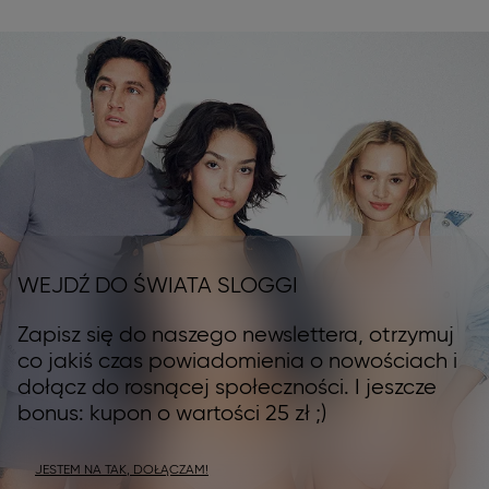
WEJDŹ DO ŚWIATA SLOGGI
Zapisz się do naszego newslettera, otrzymuj
co jakiś czas powiadomienia o nowościach i
dołącz do rosnącej społeczności. I jeszcze
bonus: kupon o wartości 25 zł ;)
JESTEM NA TAK, DOŁĄCZAM!