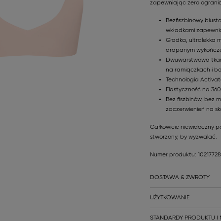
zapewniając zero ogranicz
Bezfiszbinowy biust
wkładkami zapewnia
Gładka, ultralekka m
drapanym wykończ
Dwuwarstwowa tkani
na ramiączkach i b
Technologia Activat
Elastyczność na 360
Bez fiszbinów, bez 
zaczerwienień na sk
Całkowicie niewidoczny po
stworzony, by wyzwalać.
Numer produktu: 1021772
DOSTAWA & ZWROTY
UŻYTKOWANIE
STANDARDY PRODUKTU I