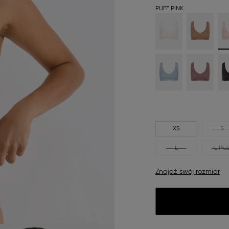
PUFF PINK
XS
S
L
L Plu
Znajdź swój rozmiar