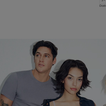
3 =
Dost