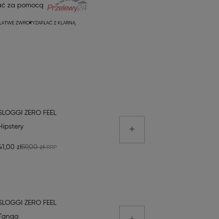
ać za pomocą
ŁATWE ZWROTY
ZAPŁAĆ Z KLARNĄ
SLOGGI ZERO FEEL
Hipstery
41,00 zł
59,00 zł
SLOGGI ZERO FEEL
Tanga