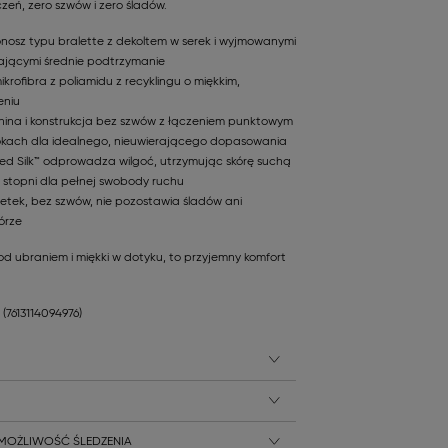
eń, zero szwów i zero śladów.
onosz typu bralette z dekoltem w serek i wyjmowanymi
jącymi średnie podtrzymanie
ikrofibra z poliamidu z recyklingu o miękkim,
eniu
na i konstrukcja bez szwów z łączeniem punktowym
okach dla idealnego, nieuwierającego dopasowania
ed Silk™ odprowadza wilgoć, utrzymując skórę suchą
 stopni dla pełnej swobody ruchu
metek, bez szwów, nie pozostawia śladów ani
órze
d ubraniem i miękki w dotyku, to przyjemny komfort
8
(7613114094976)
 MOŻLIWOŚĆ ŚLEDZENIA