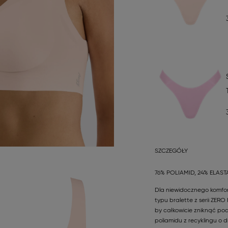
SZCZEGÓŁY
76% POLIAMID, 24% ELAST
Dla niewidocznego komfo
typu bralette z serii ZER
by całkowicie zniknąć pod
poliamidu z recyklingu o