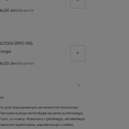
34,00 zł
49,00 zł
SLOGGI ZERO FEEL
Tanga
34,00 zł
49,00 zł
AN
rtu pod dopasowanymi ubraniami ten biustonosz
O Feel wykorzystuje technologię łączenia punktowego,
 tym, co nosimy. Wykonany z gładkiego, ultralekkiego
 drapanym wykończeniu, współpracuje z ciałem,