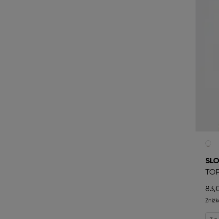
SLO
TO
83,
Zniż