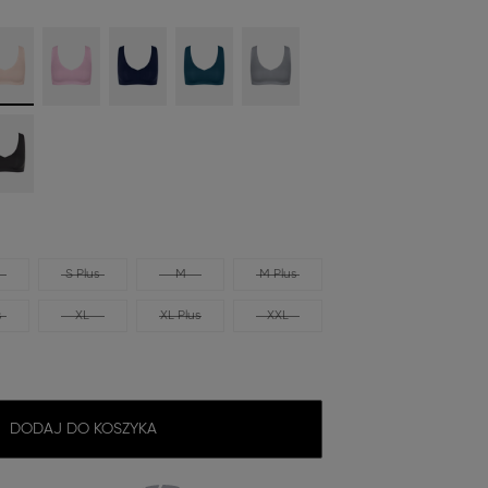
S Plus
M
M Plus
s
XL
XL Plus
XXL
DODAJ DO KOSZYKA