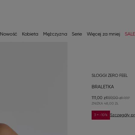
Nowość
Kobieta
Mężczyzna
Serie
Więcej za mniej
SAL
SLOGGI ZERO FEEL
BRALETKA
111,00 zł
159,00 zł
ZNIŻKA
48,00 ZŁ
Szczegóły pr
3 = -10%