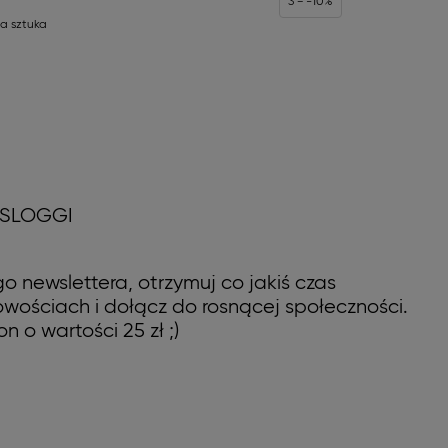
3 = -10%
a sztuka
 SLOGGI
o newslettera, otrzymuj co jakiś czas
wościach i dołącz do rosnącej społeczności.
n o wartości 25 zł ;)