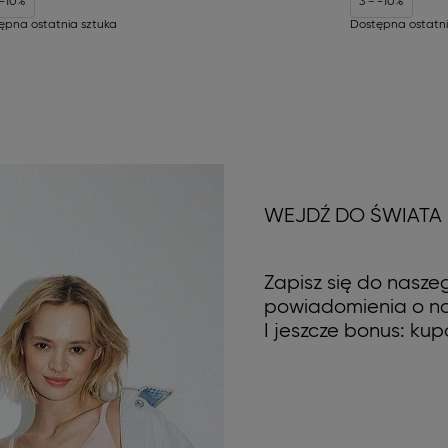
 -10%
3 = -10%
ępna ostatnia sztuka
Dostępna ostatni
WEJDŹ DO ŚWIATA
Zapisz się do naszeg
powiadomienia o no
I jeszcze bonus: kupo