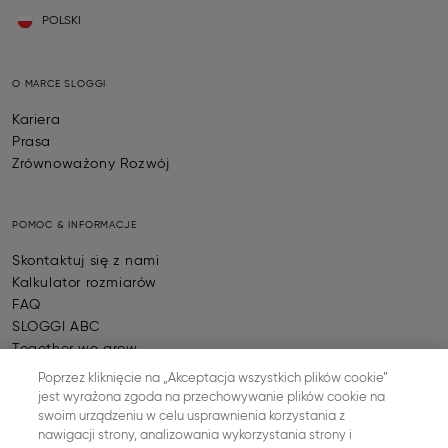
POLSKI
O MARCE SLOGGI
Kariera
Prasa
Zrównoważony Rozwój
POMOC & INFORMACJE
Skontaktuj się z nami
Kalkulator rozmiarów
FAQ
SLOGGI ABC
Together we grow
Sprawdź status zamówienia
Poprzez kliknięcie na „Akceptacja wszystkich plików cookie”
Odstąpienie Od Umowy
jest wyrażona zgoda na przechowywanie plików cookie na
swoim urządzeniu w celu usprawnienia korzystania z
nawigacji strony, analizowania wykorzystania strony i