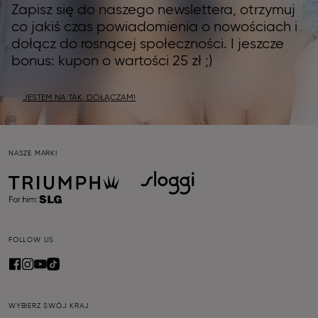
Zapisz się do naszego newslettera, otrzymuj
co jakiś czas powiadomienia o nowościach i
dołącz do rosnącej społeczności. I jeszcze
bonus: kupon o wartości 25 zł ;)
JESTEM NA TAK, DOŁĄCZAM!
NASZE MARKI
FOLLOW US
WYBIERZ SWÓJ KRAJ