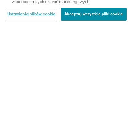
wsparcia naszych działań marketingowych.
ZAMÓWIENIA & WARUNKI PRAWNE
Płatności
Ustawienia plików cookie
Akceptuj wszystkie pliki cookie
Dostawa
Zwroty
Ogólne warunki handlowe
Polityka Prywatności
O nas
Ustawienia plików cookie
PŁATNOŚĆ
WYSYŁKA
© SLOGGI
2026
ALL RIGHTS RESERVED