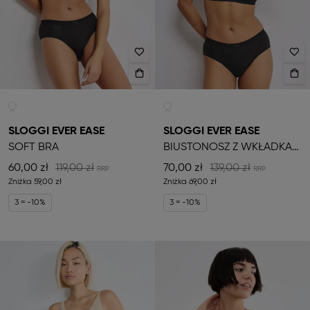
SLOGGI EVER EASE
SLOGGI EVER EASE
SOFT BRA
BIUSTONOSZ Z WKŁADKAMI
60,00 zł
119,00 zł
70,00 zł
139,00 zł
Zniżka
59,00 zł
Zniżka
69,00 zł
3 = -10%
3 = -10%