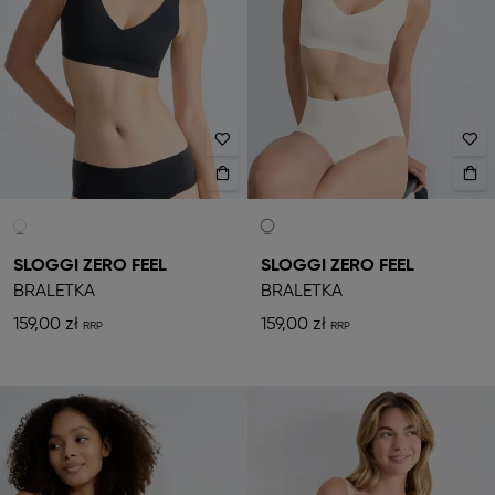
SLOGGI ZERO FEEL
SLOGGI ZERO FEEL
BRALETKA
BRALETKA
159,00 zł
159,00 zł