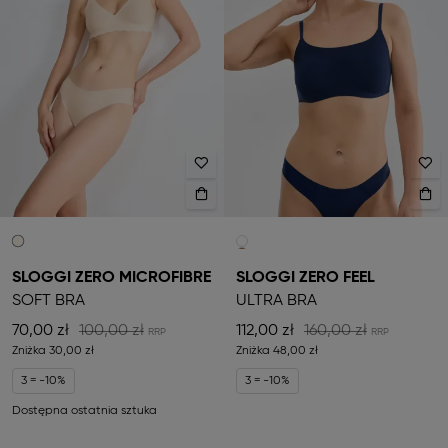
SLOGGI ZERO MICROFIBRE
SLOGGI ZERO FEEL
SOFT BRA
ULTRA BRA
70,00 zł
100,00 zł
112,00 zł
160,00 zł
Zniżka
30,00 zł
Zniżka
48,00 zł
3 = -10%
3 = -10%
Dostępna ostatnia sztuka