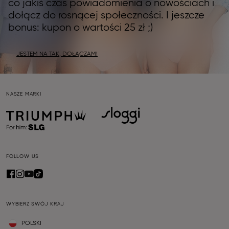
co jakiś czas powiadomienia o nowościach i
dołącz do rosnącej społeczności. I jeszcze
bonus: kupon o wartości 25 zł ;)
JESTEM NA TAK, DOŁĄCZAM!
NASZE MARKI
FOLLOW US
WYBIERZ SWÓJ KRAJ
POLSKI