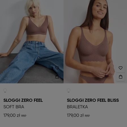
SLOGGI ZERO FEEL
SLOGGI ZERO FEEL BLISS
SOFT BRA
BRALETKA
179,00 zł
179,00 zł