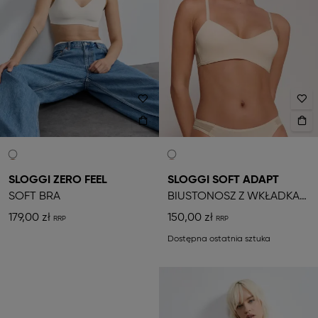
SLOGGI ZERO FEEL
SLOGGI SOFT ADAPT
SOFT BRA
BIUSTONOSZ Z WKŁADKAMI
179,00 zł
150,00 zł
Dostępna ostatnia sztuka