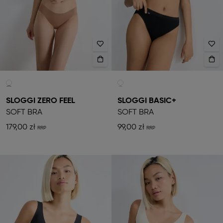
SLOGGI ZERO FEEL
SLOGGI BASIC+
SOFT BRA
SOFT BRA
179,00 zł
99,00 zł