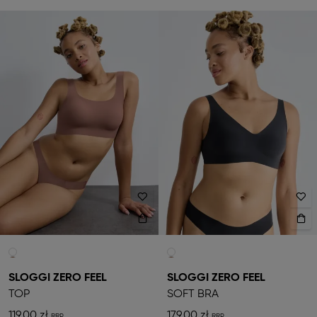
SLOGGI ZERO FEEL
SLOGGI ZERO FEEL
TOP
SOFT BRA
119,00 zł
179,00 zł