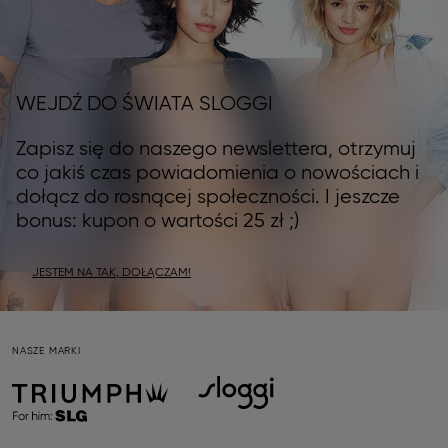
WEJDŹ DO ŚWIATA SLOGGI
Zapisz się do naszego newslettera, otrzymuj
co jakiś czas powiadomienia o nowościach i
dołącz do rosnącej społeczności. I jeszcze
bonus: kupon o wartości 25 zł ;)
JESTEM NA TAK, DOŁĄCZAM!
NASZE MARKI