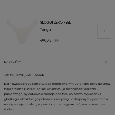
SLOGGI ZERO FEEL
Tanga
49,00 zł
SZCZEGÓŁY
76% POLIAMID, 24% ELASTAN
Dla niewidocznego komfortu pod dopasowanymi ubraniami ten biustonosz
typu bralette z serii ZERO Feel wykorzystuje technologię łączenia
punktowego, by całkowicie zniknąć pod tym, co nosimy. Wykonany z
gładkiego, ultralekkiego poliamidu z recyklingu o drapanym wykończeniu,
współpracuje z ciałem, zapewniając zero ograniczeń, zero szwów i zero
śladów.