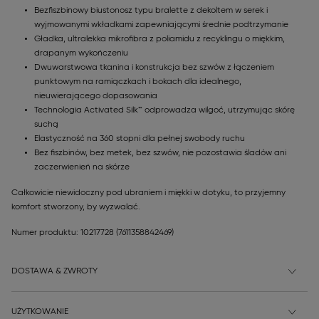
Bezfiszbinowy biustonosz typu bralette z dekoltem w serek i
wyjmowanymi wkładkami zapewniającymi średnie podtrzymanie
Gładka, ultralekka mikrofibra z poliamidu z recyklingu o miękkim,
drapanym wykończeniu
Dwuwarstwowa tkanina i konstrukcja bez szwów z łączeniem
punktowym na ramiączkach i bokach dla idealnego,
nieuwierającego dopasowania
Technologia Activated Silk™ odprowadza wilgoć, utrzymując skórę
suchą
Elastyczność na 360 stopni dla pełnej swobody ruchu
Bez fiszbinów, bez metek, bez szwów, nie pozostawia śladów ani
zaczerwienień na skórze
Całkowicie niewidoczny pod ubraniem i miękki w dotyku, to przyjemny
komfort stworzony, by wyzwalać.
Numer produktu: 10217728
(7611358842469)
DOSTAWA & ZWROTY
UŻYTKOWANIE