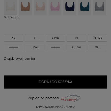
SILK WHITE
XS
S
S Plus
M
M Plus
L
L Plus
XL
XL Plus
XXL
Znajdź swój rozmiar
DODAJ DO KOSZYKA
Zapłać za pomocą
ŁATWE ZWROTY
ZAPŁAĆ Z KLARNĄ