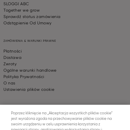
SLOGGI ABC
Together we grow
Sprawdź status zamówienia
Odstąpienie Od Umowy
ZAMÓWIENIA & WARUNKI PRAWNE
Płatności
Dostawa
Zwroty
Ogólne warunki handlowe
Polityka Prywatności
O nas
Ustawienia plików cookie
PŁATNOŚĆ
Poprzez kliknięcie na „Akceptacja wszystkich plików cookie”
jest wyrażona zgoda na przechowywanie plików cookie na
swoim urządzeniu w celu usprawnienia korzystania z
nawigacji strony, analizowania wykorzystania strony i