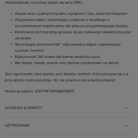
niewidzialność, na której opiera się seria ZERO.
Wysoki stan z pełnym kryciem i wyciętym z tyłu, zalotnym fasonem
Wyjątkowo miękki, oddychający poliamid z recyklingu o
szczotkowanym wykończeniu dla jeszcze przyjemniejszego dotyku
Konstrukcja dot bonding sprawia, że są całkowicie niewidoczne pod
ubraniem
Technologia Activated Silk™ odprowadza wilgoć, zapewniając
suchość i komfort
Elastyczność 360 stopni dla pełnej swobody ruchu
Bez fiszbin, metek, szwów oraz śladów i podrażnień na skórze
Zero ograniczeń, zero szwów, zero śladów: komfort, który zaczyna się tuż
przy skórze i tam pozostaje. Nic nie powinno nas powstrzymywać.
Numer produktu: 10217759
(7611358832897)
DOSTAWA & ZWROTY
UŻYTKOWANIE