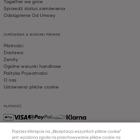
Together we grow
Sprawdź status zamówienia
Odstąpienie Od Umowy
ZAMÓWIENIA & WARUNKI PRAWNE
Płatności
Dostawa
Zwroty
Ogólne warunki handlowe
Polityka Prywatności
O nas
Ustawienia plików cookie
PŁATNOŚĆ
Poprzez kliknięcie na „Akceptacja wszystkich plików cookie”
jest wyrażona zgoda na przechowywanie plików cookie na
WYSYŁKA