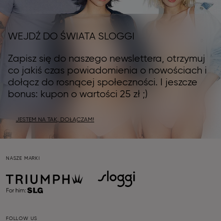
WEJDŹ DO ŚWIATA SLOGGI
Zapisz się do naszego newslettera, otrzymuj
co jakiś czas powiadomienia o nowościach i
dołącz do rosnącej społeczności. I jeszcze
bonus: kupon o wartości 25 zł ;)
JESTEM NA TAK, DOŁĄCZAM!
NASZE MARKI
FOLLOW US