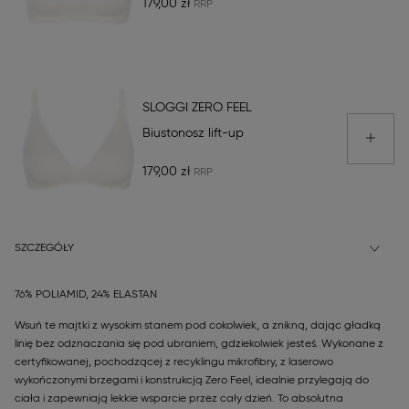
179,00 zł
SLOGGI ZERO FEEL
Biustonosz lift-up
179,00 zł
SZCZEGÓŁY
76% POLIAMID, 24% ELASTAN
Wsuń te majtki z wysokim stanem pod cokolwiek, a znikną, dając gładką
linię bez odznaczania się pod ubraniem, gdziekolwiek jesteś. Wykonane z
certyfikowanej, pochodzącej z recyklingu mikrofibry, z laserowo
wykończonymi brzegami i konstrukcją Zero Feel, idealnie przylegają do
ciała i zapewniają lekkie wsparcie przez cały dzień. To absolutna