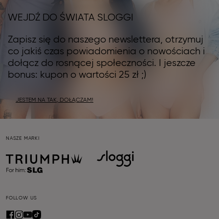
WEJDŹ DO ŚWIATA SLOGGI
Zapisz się do naszego newslettera, otrzymuj
co jakiś czas powiadomienia o nowościach i
dołącz do rosnącej społeczności. I jeszcze
bonus: kupon o wartości 25 zł ;)
JESTEM NA TAK, DOŁĄCZAM!
NASZE MARKI
FOLLOW US