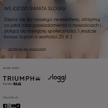
WEJDŹ DO ŚWIATA SLOGGI
Zapisz się do naszego newslettera, otrzymuj
co jakiś czas powiadomienia o nowościach i
dołącz do rosnącej społeczności. I jeszcze
bonus: kupon o wartości 25 zł ;)
JESTEM NA TAK, DOŁĄCZAM!
NASZE MARKI
FOLLOW US