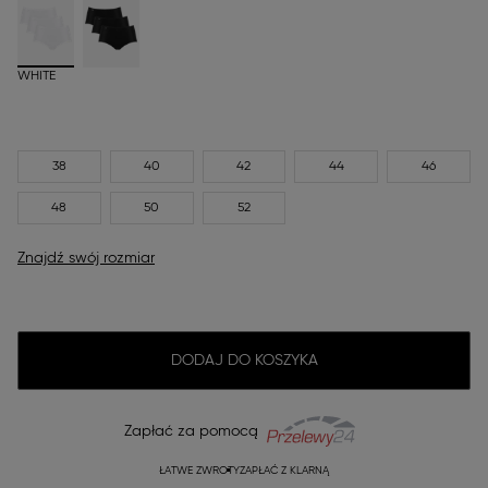
WHITE
38
40
42
44
46
48
50
52
Znajdź swój rozmiar
DODAJ DO KOSZYKA
Zapłać za pomocą
ŁATWE ZWROTY
ZAPŁAĆ Z KLARNĄ