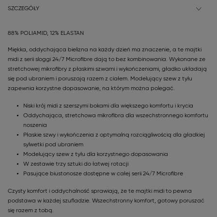
SZCZEGÓŁY
88% POLIAMID, 12% ELASTAN
Miękka, oddychająca bielizna na każdy dzień ma znaczenie, a te majtki
midi z serii sloggi 24/7 Microfibre dają to bez kombinowania. Wykonane ze
stretchowej mikrofibry z płaskimi szwami i wykończeniami, gładko układają
się pod ubraniem i poruszają razem z ciałem. Modelujący szew z tyłu
zapewnia korzystne dopasowanie, na którym można polegać.
Niski krój midi z szerszymi bokami dla większego komfortu i krycia
Oddychająca, stretchowa mikrofibra dla wszechstronnego komfortu
noszenia
Płaskie szwy i wykończenia z optymalną rozciągliwością dla gładkiej
sylwetki pod ubraniem
Modelujący szew z tyłu dla korzystnego dopasowania
W zestawie trzy sztuki do łatwej rotacji
Pasujące biustonosze dostępne w całej serii 24/7 Microfibre
Czysty komfort i oddychalność sprawiają, że te majtki midi to pewna
podstawa w każdej szufladzie. Wszechstronny komfort, gotowy poruszać
się razem z tobą.