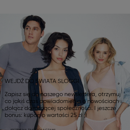
WEJDŹ DO ŚWIATA SLOGGI
Zapisz się do naszego newslettera, otrzymuj
co jakiś czas powiadomienia o nowościach i
dołącz do rosnącej społeczności. I jeszcze
bonus: kupon o wartości 25 zł ;)