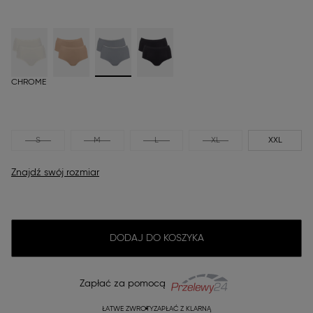
CHROME
S
M
L
XL
XXL
Znajdź swój rozmiar
DODAJ DO KOSZYKA
Zapłać za pomocą
ŁATWE ZWROTY
ZAPŁAĆ Z KLARNĄ