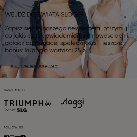
WEJDŹ DO ŚWIATA SLOGGI
Zapisz się do naszego newslettera, otrzymuj
co jakiś czas powiadomienia o nowościach i
dołącz do rosnącej społeczności. I jeszcze
bonus: kupon o wartości 25 zł ;)
JESTEM NA TAK, DOŁĄCZAM!
NASZE MARKI
FOLLOW US