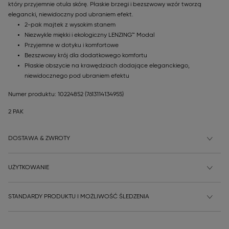
który przyjemnie otula skórę. Płaskie brzegi i bezszwowy wzór tworzą
elegancki, niewidoczny pod ubraniem efekt.
2-pak majtek z wysokim stanem
Niezwykle miękki i ekologiczny LENZING™ Modal
Przyjemne w dotyku i komfortowe
Bezszwowy krój dla dodatkowego komfortu
Płaskie obszycie na krawędziach dodające eleganckiego,
niewidocznego pod ubraniem efektu
Numer produktu: 10224852
(7613114134955)
2 PAK
DOSTAWA & ZWROTY
UŻYTKOWANIE
STANDARDY PRODUKTU I MOŻLIWOŚĆ ŚLEDZENIA