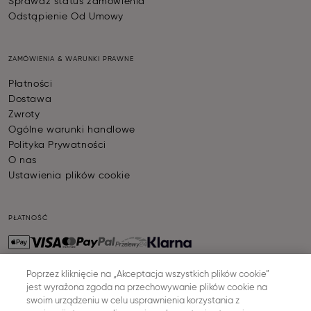
Sprawdź status zamówienia
Odstąpienie Od Umowy
ZAMÓWIENIA & WARUNKI PRAWNE
Płatności
Dostawa
Zwroty
Ogólne warunki handlowe
Polityka Prywatności
O nas
Ustawienia plików cookie
PŁATNOŚĆ
Poprzez kliknięcie na „Akceptacja wszystkich plików cookie”
jest wyrażona zgoda na przechowywanie plików cookie na
WYSYŁKA
swoim urządzeniu w celu usprawnienia korzystania z