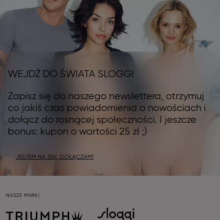
WEJDŹ DO ŚWIATA SLOGGI
Zapisz się do naszego newslettera, otrzymuj
co jakiś czas powiadomienia o nowościach i
dołącz do rosnącej społeczności. I jeszcze
bonus: kupon o wartości 25 zł ;)
JESTEM NA TAK, DOŁĄCZAM!
NASZE MARKI