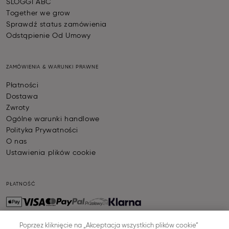
SLOGGI ABC
Together we grow
Sprawdź status zamówienia
Odstąpienie Od Umowy
ZAMÓWIENIA & WARUNKI PRAWNE
Płatności
Dostawa
Zwroty
Ogólne warunki handlowe
Polityka Prywatności
O nas
Ustawienia plików cookie
PŁATNOŚĆ
Poprzez kliknięcie na „Akceptacja wszystkich plików cookie”