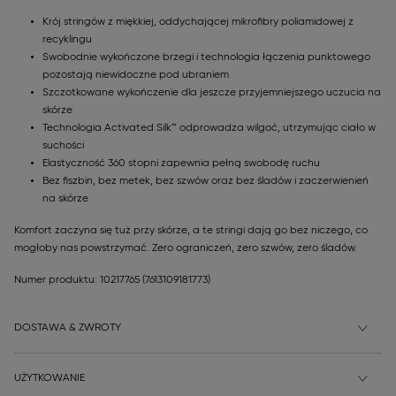
Krój stringów z miękkiej, oddychającej mikrofibry poliamidowej z
recyklingu
Swobodnie wykończone brzegi i technologia łączenia punktowego
pozostają niewidoczne pod ubraniem
Szczotkowane wykończenie dla jeszcze przyjemniejszego uczucia na
skórze
Technologia Activated Silk™ odprowadza wilgoć, utrzymując ciało w
suchości
Elastyczność 360 stopni zapewnia pełną swobodę ruchu
Bez fiszbin, bez metek, bez szwów oraz bez śladów i zaczerwienień
na skórze
Komfort zaczyna się tuż przy skórze, a te stringi dają go bez niczego, co
mogłoby nas powstrzymać. Zero ograniczeń, zero szwów, zero śladów.
Numer produktu: 10217765
(7613109181773)
DOSTAWA & ZWROTY
UŻYTKOWANIE