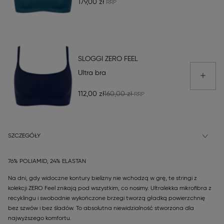
179,00 zł
SLOGGI ZERO FEEL
Ultra bra
112,00 zł
160,00 zł
SZCZEGÓŁY
76% POLIAMID, 24% ELASTAN
Na dni, gdy widoczne kontury bielizny nie wchodzą w grę, te stringi z
kolekcji ZERO Feel znikają pod wszystkim, co nosimy. Ultralekka mikrofibra z
recyklingu i swobodnie wykończone brzegi tworzą gładką powierzchnię
bez szwów i bez śladów. To absolutna niewidzialność stworzona dla
najwyższego komfortu.