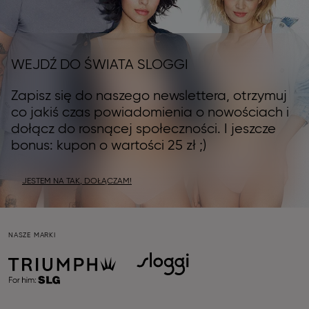
WEJDŹ DO ŚWIATA SLOGGI
Zapisz się do naszego newslettera, otrzymuj
co jakiś czas powiadomienia o nowościach i
dołącz do rosnącej społeczności. I jeszcze
bonus: kupon o wartości 25 zł ;)
JESTEM NA TAK, DOŁĄCZAM!
NASZE MARKI