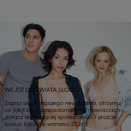
WEJDŹ DO ŚWIATA SLOGGI
Zapisz się do naszego newslettera, otrzymuj
co jakiś czas powiadomienia o nowościach i
dołącz do rosnącej społeczności. I jeszcze
bonus: kupon o wartości 25 zł ;)