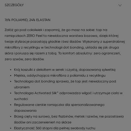
SZCZEGÓŁY
76% POLIAMID, 24% ELASTAN
Załóż go pod cokolwiek i zapomnij, że go masz na sobie: top na
ramiączkach ZERO Feel to niewidoczna warstwa bazowa, dzięki której
twoje stylizacje pozostają gładkie i bez śladów. Wykonany z superdrobnej
mikrofibry z recyklingu w technologii dot bonding, układa się jak druga
skóra i porusza się razem z tobą. To komfort absolutny: zero ograniczeń,
zero szwów, zero śladów.
Krój koszulki z dekoltem w serek i czystą, dopasowaną sylwetką
Miękka, oddychająca mikrofibra z poliamidu z recyklingu
Technologia dot bonding sprawia, że top jest niewidoczny pod
ubraniem
Technologia Activated Silk™ odprowadza wilgoć i utrzymuje ciało w
suchości
Regulowane cienkie ramiączka dla spersonalizowanego
dopasowania
Brzeg cięty na surowo, bez fiszbinów, metek i szwów, nie pozostawia
śladów ani zaczerwienień na skórze
Elastyczność 360 stopni dla pełnej swobody ruchu