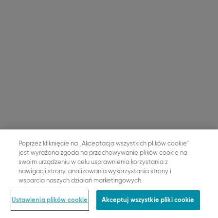
Poprzez kliknięcie na „Akceptacja wszystkich plików cookie”
jest wyrażona zgoda na przechowywanie plików cookie na
swoim urządzeniu w celu usprawnienia korzystania z
nawigacji strony, analizowania wykorzystania strony i
wsparcia naszych działań marketingowych.
Ustawienia plików cookie
Akceptuj wszystkie pliki cookie