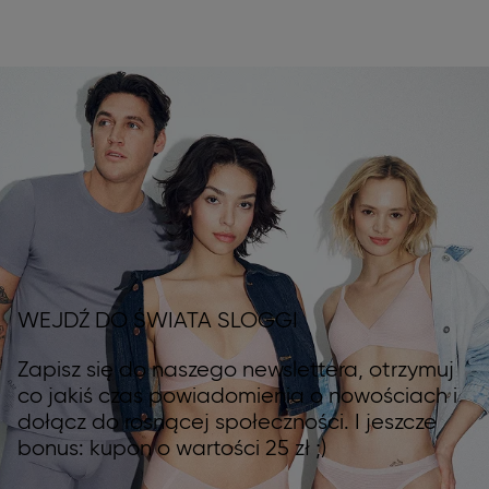
WEJDŹ DO ŚWIATA SLOGGI
Zapisz się do naszego newslettera, otrzymuj
co jakiś czas powiadomienia o nowościach i
dołącz do rosnącej społeczności. I jeszcze
bonus: kupon o wartości 25 zł ;)