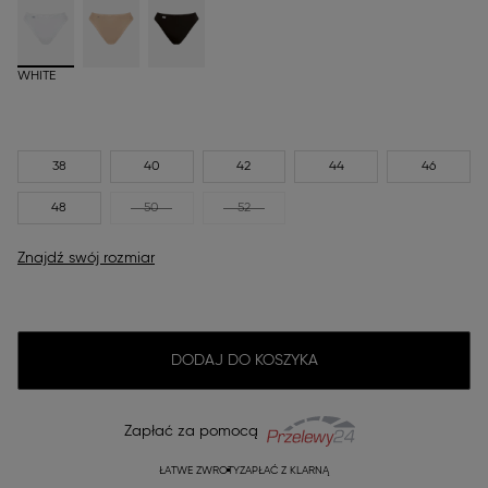
WHITE
38
40
42
44
46
48
50
52
Znajdź swój rozmiar
DODAJ DO KOSZYKA
Zapłać za pomocą
ŁATWE ZWROTY
ZAPŁAĆ Z KLARNĄ