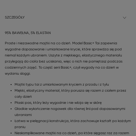
SZCZEGÓŁY
95% BAWEŁNA, 5% ELASTAN
Proste i niezawodne majtki na co dzień. Model Basic+ Tai zapewnia
wygodne dopasowanie i umiarkowane krycie, które sprawdza się pod
niemal każdym ubraniem. Uszyte z miękkiego, elastycznego materiału
przylegają do ciała bez uciskania, więc o nich nie pamiętasz podczas
codziennych zajęć. To część serii Basic+, czyli wygody na co dzień w
wydaniu sloggi.
Majtki typu tai z umiarkowanym kryciem z przodu i z tyłu
Miękki, elastyczny materiał, który porusza się razem z ciałem przez
cały dzień
Płaski pas, który leży wygodnie i nie wbija się w skórę
Gładkie wykończenie nogawek dla równej linii pod dopasowanymi
ubraniami
Łatwa w pielęgnacji konstrukcja, która zachowuje kształt po każdym
praniu
Nieskomplikowane majtki na co dzień, po które sięgasz raz za razem